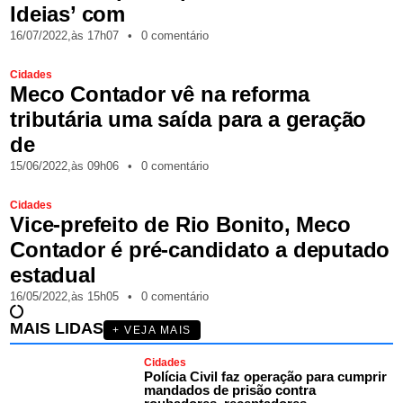
Ideias’ com
16/07/2022,
às
17h07
•
0 comentário
Cidades
Meco Contador vê na reforma
tributária uma saída para a geração
de
15/06/2022,
às
09h06
•
0 comentário
Cidades
Vice-prefeito de Rio Bonito, Meco
Contador é pré-candidato a deputado
estadual
16/05/2022,
às
15h05
•
0 comentário
MAIS LIDAS
+ VEJA MAIS
Cidades
Polícia Civil faz operação para cumprir
mandados de prisão contra