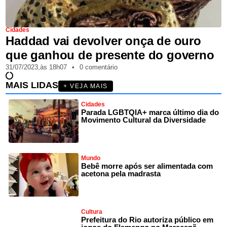
Cidades
Haddad vai devolver onça de ouro
que ganhou de presente do governo
31/07/2023,
às
18h07
•
0 comentário
MAIS LIDAS
+ VEJA MAIS
Cidades
Parada LGBTQIA+ marca último dia do
Movimento Cultural da Diversidade
Mundo
Bebê morre após ser alimentada com
acetona pela madrasta
Cultura
Prefeitura do Rio autoriza público em