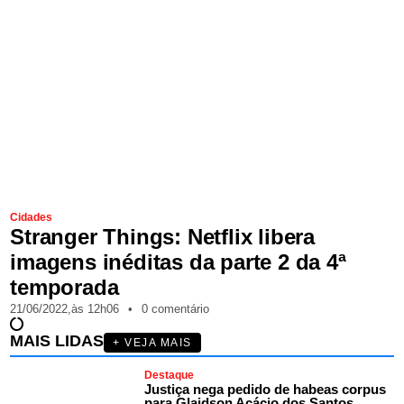
Cidades
Stranger Things: Netflix libera
imagens inéditas da parte 2 da 4ª
temporada
21/06/2022,
às
12h06
•
0 comentário
MAIS LIDAS
+ VEJA MAIS
Destaque
Justiça nega pedido de habeas corpus
para Glaidson Acácio dos Santos,