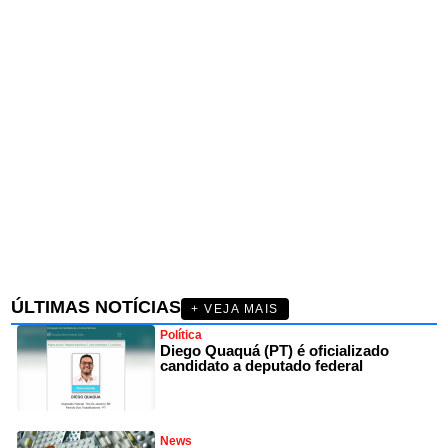
ÚLTIMAS NOTÍCIAS
+ VEJA MAIS
Política
Diego Quaquá (PT) é oficializado
candidato a deputado federal
News