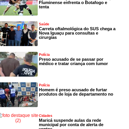
Fluminense enfrenta o Botafogo e
tenta
Saúde
Carreta oftalmológica do SUS chega a
Nova Iguaçu para consultas e
cirurgias
Polícia
Preso acusado de se passar por
médico e tratar criança com tumor
Polícia
Homem é preso acusado de furtar
produtos de loja de departamento no
Cidades
Maricá suspende aulas da rede
municipal por conta de alerta de
ventos