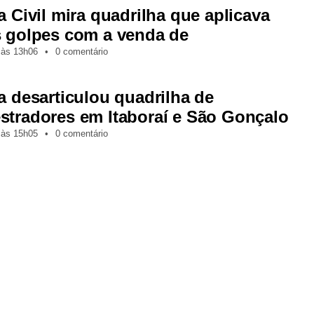
a Civil mira quadrilha que aplicava
s golpes com a venda de
,
às
13h06
•
0 comentário
ia desarticulou quadrilha de
stradores em Itaboraí e São Gonçalo
,
às
15h05
•
0 comentário