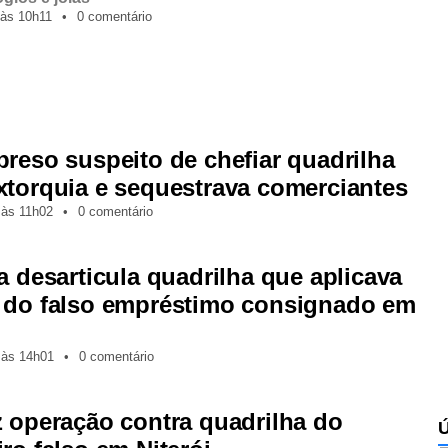
às
10h11
•
0 comentário
preso suspeito de chefiar quadrilha
xtorquia e sequestrava comerciantes
,
às
11h02
•
0 comentário
a desarticula quadrilha que aplicava
 do falso empréstimo consignado em
,
às
14h01
•
0 comentário
z operação contra quadrilha do