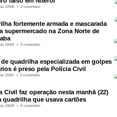
ro falso em Niterói
,
às
12h06
•
0 comentário
ilha fortemente armada e mascarada
ta supermercado na Zona Norte de
aba
,
às
16h04
•
0 comentário
 de quadrilha especializada em golpes
ios é preso pela Polícia Civil
,
às
11h01
•
0 comentário
a Civil faz operação nesta manhã (22)
a quadrilha que usava cartões
,
às
10h06
•
0 comentário