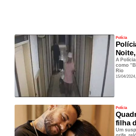
Polícia
Políc
Noite,
A Políci
como “Bo
Rio
15/04/2024
Polícia
Quadr
filha
Um suspe
grife, re