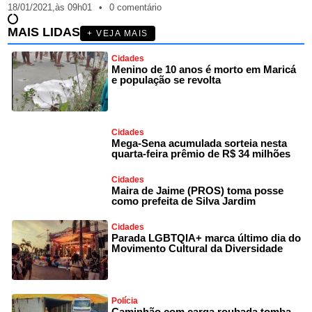
18/01/2021,
às
09h01
•
0 comentário
MAIS LIDAS
+ VEJA MAIS
Cidades
Menino de 10 anos é morto em Maricá
e população se revolta
Cidades
Mega-Sena acumulada sorteia nesta
quarta-feira prêmio de R$ 34 milhões
Cidades
Maira de Jaime (PROS) toma posse
como prefeita de Silva Jardim
Cidades
Parada LGBTQIA+ marca último dia do
Movimento Cultural da Diversidade
Polícia
Caminhão com carga roubada tomba