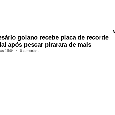
M
sário goiano recebe placa de recorde
al após pescar pirarara de mais
,
às
11h04
•
0 comentário