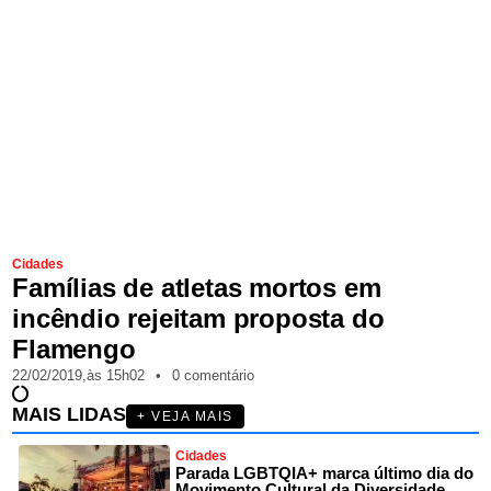
Cidades
Famílias de atletas mortos em
incêndio rejeitam proposta do
Flamengo
22/02/2019,
às
15h02
•
0 comentário
MAIS LIDAS
+ VEJA MAIS
Cidades
Parada LGBTQIA+ marca último dia do
Movimento Cultural da Diversidade