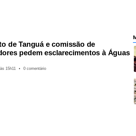
M
ito de Tanguá e comissão de
dores pedem esclarecimentos à Águas
às
15h11
•
0 comentário