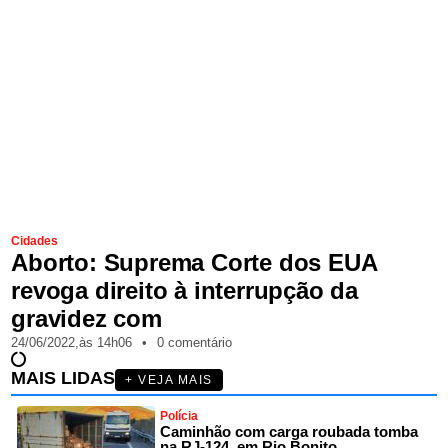
Cidades
Aborto: Suprema Corte dos EUA
revoga direito à interrupção da
gravidez com
24/06/2022,
às
14h06
•
0 comentário
MAIS LIDAS
+ VEJA MAIS
Polícia
Caminhão com carga roubada tomba
na RJ-124, em Rio Bonito