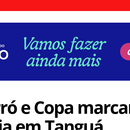
rró e Copa marca
nja em Tanguá