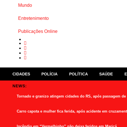
Mundo
Entretenimento
Publicações Online
CIDADES
POLÍCIA
POLÍTICA
SAÚDE
NEWS:
Tornado e granizo atingem cidades do RS, após passagem de
Carro capota e mulher fica ferida, após acidente em cruzamen
Incêndio em “Vermelhinho” não deixa feridos em Maricá