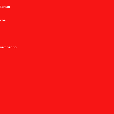
 barcas
icos
desempenho