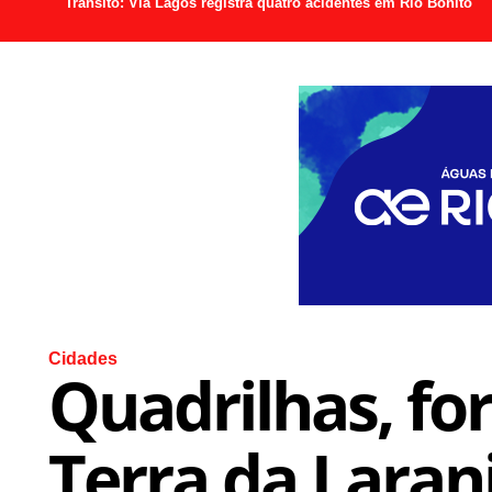
Trânsito: Via Lagos registra quatro acidentes em Rio Bonito
Cidades
Quadrilhas, fo
Terra da Lara