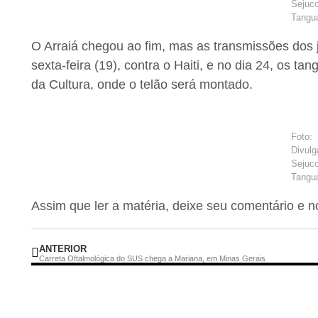
Sejuc
Tangu
O Arraiá chegou ao fim, mas as transmissões dos j
sexta-feira (19), contra o Haiti, e no dia 24, os
da Cultura, onde o telão será montado.
Foto:
Divulg
Sejuc
Tangu
Assim que ler a matéria, deixe seu comentário e 
ANTERIOR
Carreta Oftalmológica do SUS chega a Mariana, em Minas Gerais