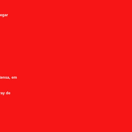
pegar
tensa, em
ray de