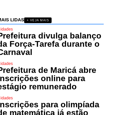
AIS LIDAS
+ VEJA MAIS
idades
Prefeitura divulga balanço
da Força-Tarefa durante o
Carnaval
idades
Prefeitura de Maricá abre
inscrições online para
estágio remunerado
idades
Inscrições para olimpíada
de matemática já estão