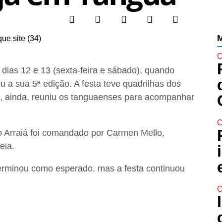
M
C
dias 12 e 13 (sexta-feira e sábado), quando
u a sua 5ª edição. A festa teve quadrilhas dos
ó e, ainda, reuniu os tanguaenses para acompanhar
C
o Arraiá foi comandado por Carmen Mello,
eia.
terminou como esperado, mas a festa continuou
.
C