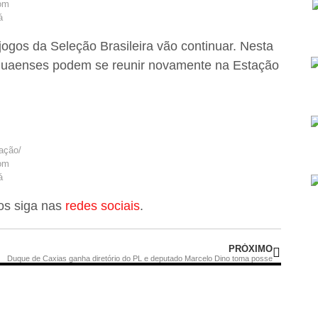
om
á
ogos da Seleção Brasileira vão continuar. Nesta
 tanguaenses podem se reunir novamente na Estação
ação/
om
á
nos siga nas
redes sociais
.
PRÓXIMO
Duque de Caxias ganha diretório do PL e deputado Marcelo Dino toma posse