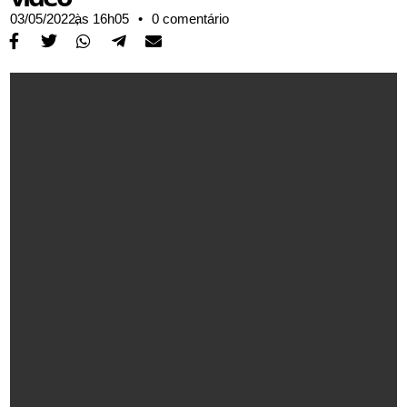
03/05/2022,
às
16h05
•
0 comentário