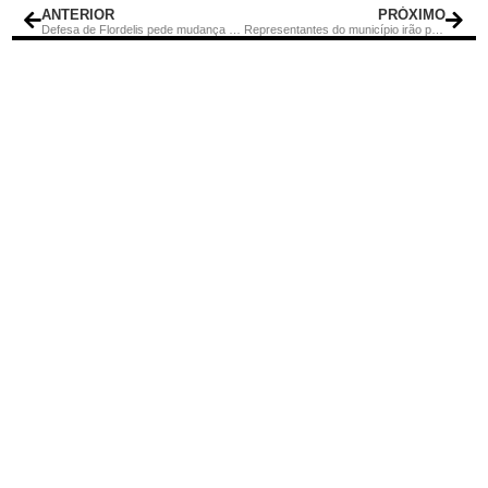
ANTERIOR
PRÓXIMO
Defesa de Flordelis pede mudança de local do julgamento da pastora
Representantes do município irão participar de cursos de relações internacionais