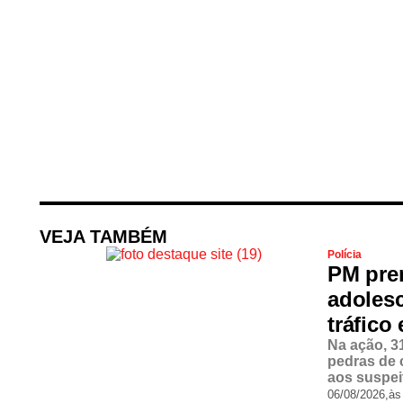
VEJA TAMBÉM
Polícia
PM pre
adoles
tráfico
Na ação, 3
pedras de 
aos suspei
06/08/2026,
às