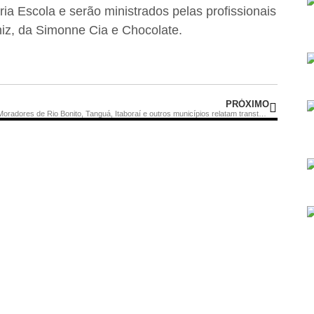
ia Escola e serão ministrados pelas profissionais
iz, da Simonne Cia e Chocolate.
PRÓXIMO
Moradores de Rio Bonito, Tanguá, Itaboraí e outros municípios relatam transtornos após temporal