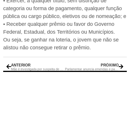
• Exercer, a qualquer título, sem distinção de
categoria ou forma de pagamento, qualquer função
pública ou cargo público, eletivos ou de nomeação; e
• Receber qualquer prêmio ou favor do Governo
Federal, Estadual, dos Territórios ou Municípios.
Ou seja, se ganhar na loteria, o jovem que não se
alistou não consegue retirar o prêmio.
ANTERIOR
PRÓXIMO
Mãe é investigada por suspeita de maus-tratos à filha de 7 anos
Parlamentar anuncia emendas e parcerias em agenda com sete cidades