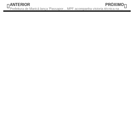
ANTERIOR
PRÓXIMO
Prefeitura de Maricá lança ‘Passaporte Universitário’
MPF acompanha vistoria técnica na barragem de Juturnaíba