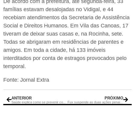
De acordo com a prefeitura, até segunda-feira, 33
famílias estavam desalojadas no Vidigal, e 44
recebiam atendimentos da Secretaria de Assistência
Social e Direitos Humanos. Em Vila das Canoas, 17
tiveram de deixar suas casas e, na Rocinha, sete.
Todas se abrigaram em residências de parentes e
amigos. Em toda a cidade, há 133 imóveis
interditados por conta de estragos provocados pelo
temporal.
Fonte: Jornal Extra
ANTERIOR
PRÓXIMO
Saúde explica como se prevenir contra dengue, zika e chikungunya
Fux suspende as duas ações penais em que Bolsonaro é réu no STF