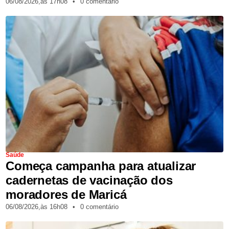
06/08/2026,
às
17h08
•
0 comentário
Saúde
Começa campanha para atualizar
cadernetas de vacinação dos
moradores de Maricá
06/08/2026,
às
16h08
•
0 comentário