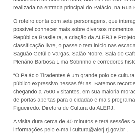
realizada na entrada principal do Palácio, na Rua 
O roteiro conta com sete personagens, que interag
possível conhecer mais sobre diversos momentos h
República Brasileira, a criação da ALERJ e Proje
classificação livre, o passeio tem início nas esca
Saguão Getúlio Vargas, Salão Nobre, Sala do Café
Plenário Barbosa Lima Sobrinho e corredores histó
“O Palácio Tiradentes é um grande polo de cultur
público expressivo nessas férias. Batemos recorde
chegando a 7500 visitantes, em sua maioria mora
de portas abertas para o cidadão e mais programaç
Figueiredo, Diretora de Cultura da ALERJ.
A visita dura cerca de 40 minutos e terá sessões c
informações pelo e-mail cultura@alerj.rj.gov.br .