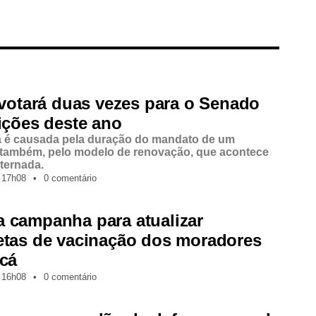
 votará duas vezes para o Senado
ições deste ano
a é causada pela duração do mandato de um
 também, pelo modelo de renovação, que acontece
lternada.
17h08
•
0 comentário
 campanha para atualizar
etas de vacinação dos moradores
icá
16h08
•
0 comentário