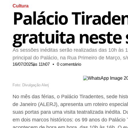
Cultura
Palácio Tiraden
gratuita neste 
As sessões inéditas serão realizadas das 10h às 1
principal do Palácio, na Rua Primeiro de Março, s/
16/07/2025,
às
11h07
•
0 comentário
Foto: Divulgação Alerj
No mês das férias, o Palácio Tiradentes, sede his
de Janeiro (ALERJ), apresenta um roteiro especial
suas portas para uma visita teatralizada inédita. 
em dois marcos históricos: os 99 anos do Palácio
acontecem de hora em hora, das 10h às 16h. O even