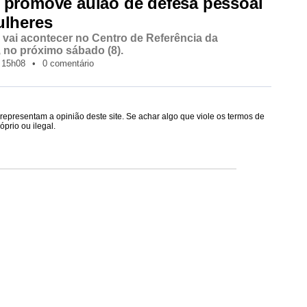
 promove aulão de defesa pessoal
ulheres
e vai acontecer no Centro de Referência da
 no próximo sábado (8).
15h08
•
0 comentário
epresentam a opinião deste site. Se achar algo que viole os termos de
prio ou ilegal.