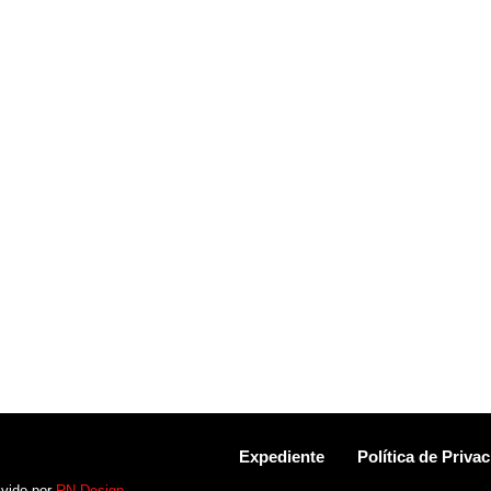
Expediente
Política de Priva
lvido por
RN Design