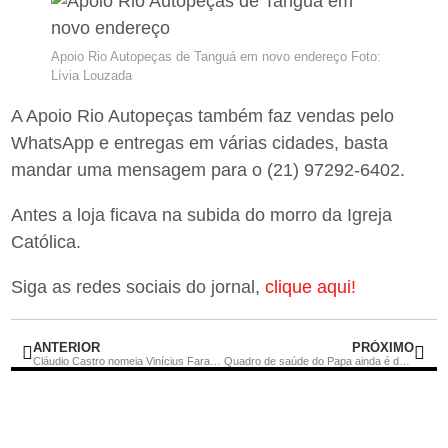
Apoio Rio Autopeças de Tanguá em novo endereço Foto:
Lívia Louzada
A Apoio Rio Autopeças também faz vendas pelo
WhatsApp e entregas em várias cidades, basta
mandar uma mensagem para o (21) 97292-6402.
Antes a loja ficava na subida do morro da Igreja
Católica.
Siga as redes sociais do jornal,
clique aqui!
ANTERIOR
PRÓXIMO
Cláudio Castro nomeia Vinícius Farah como novo presidente do Detran-RJ
Quadro de saúde do Papa ainda é delicado após 12 dias de internação