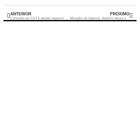
ANTERIOR
PRÓXIMO
Conselho do FGTS decide repasse de lucro recorde
Morador de Itaboraí, Netinho fatura o bronze no taekwondo