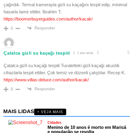
çağırdık. Termal kamerayla gizli su kaçağını tespit edip, minimal
hasarla tamir ettiler. İbrahim T.
https://boomerbuyerguides.com/author/kacak/
Responder
0
Çatalca gizli su kaçağı tespiti
1 ano atrás
Çatalca gizli su kaçağı tespiti Tuvaletteki gizli kaçağı akustik
cihazlarla tespit ettiler. Çok temiz ve düzenli çalıştılar. Recep K.
https://www.villas-deluxe.com/author/kacak/
Responder
0
MAIS LIDAS
+ VEJA MAIS
Cidades
Menino de 10 anos é morto em Maricá
e população se revolta