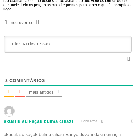
representam a opinião deste site. Se achar algo que viole os termos de uso,
denuncie. Leia as perguntas mais frequentes para saber o que é impróprio ou
ilegal.
Inscrever-se
2
COMENTÁRIOS
mais antigos
akustik su kaçak bulma cihazı
1 ano atrás
akustik su kaçak bulma cihazı Banyo duvarındaki nem için