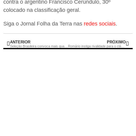
contra o argentino Francisco Cerúndulo, 30º
colocado na classificação geral.
Siga o Jornal Folha da Terra nas
redes sociais
.
ANTERIOR
PRÓXIMO
Seleção Brasileira convoca mais quatro jogadores após cortes
Romário instiga rivalidade para o clássico Brasil x Argentina