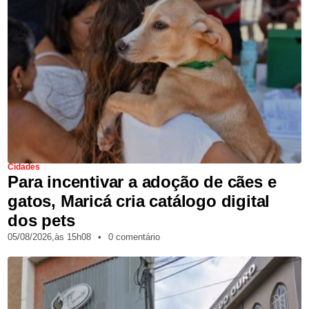
Cidades
Para incentivar a adoção de cães e
gatos, Maricá cria catálogo digital
dos pets
05/08/2026,
às
15h08
•
0 comentário