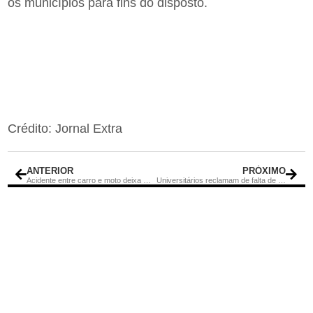
os municípios para fins do disposto.
Crédito: Jornal Extra
ANTERIOR
PRÓXIMO
Acidente entre carro e moto deixa motociclista ferido
Universitários reclamam de falta de ônibus em 2023 mas Prefeitura diz que situação já foi normalizada