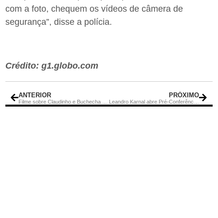
com a foto, chequem os vídeos de câmera de
segurança”, disse a polícia.
Crédito: g1.globo.com
ANTERIOR
PRÓXIMO
Filme sobre Claudinho e Buchecha reúne multidão de famosos no Odeon
Leandro Karnal abre Pré-Conferência da Festa Literária de Maricá (FLIM)