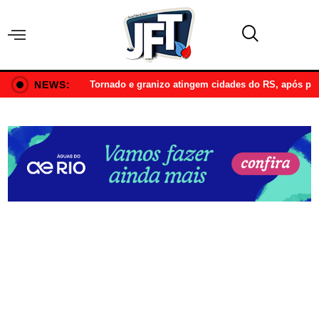
NEWS:
Tornado e granizo atingem cidades do RS, após p