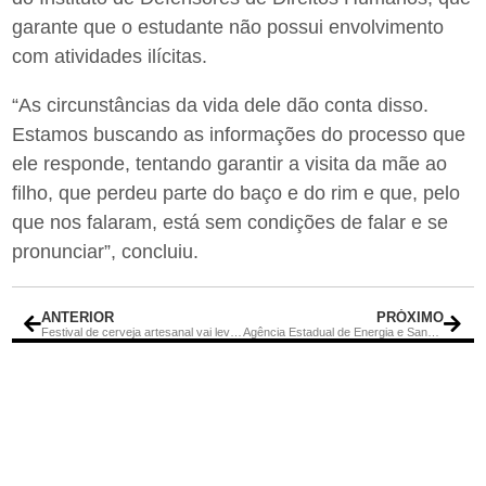
garante que o estudante não possui envolvimento
com atividades ilícitas.
“As circunstâncias da vida dele dão conta disso.
Estamos buscando as informações do processo que
ele responde, tentando garantir a visita da mãe ao
filho, que perdeu parte do baço e do rim e que, pelo
que nos falaram, está sem condições de falar e se
pronunciar”, concluiu.
ANTERIOR
PRÓXIMO
Festival de cerveja artesanal vai levar atrações musicais para Barra de São João
Agência Estadual de Energia e Saneamento Básico leva ouvidoria itinerante a Saquarema nesta quinta