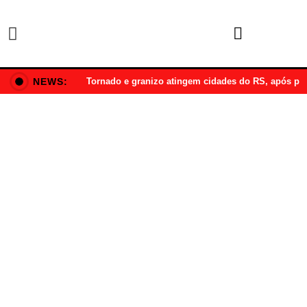
NEWS:
Tornado e granizo atingem cidades do RS, após p