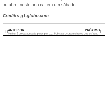
outubro, neste ano cai em um sábado.
Crédito: g1.globo.com
ANTERIOR
PRÓXIMO
Mulher é presa acusada participar de sequestro relâmpago em Rio Bonito
Polícia procura mulheres que esfaquearam e mataram guia turístico no Centro do Rio