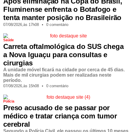
Após eliminação na Copa do Brasil,
Fluminense enfrenta o Botafogo e
tenta manter posição no Brasileirão
07/08/2026,
às
17h08
•
0 comentário
Saúde
Carreta oftalmológica do SUS chega
a Nova Iguaçu para consultas e
cirurgias
A unidade móvel ficará na cidade por cerca de 45 dias.
Mais de mil cirurgias podem ser realizadas neste
período.
07/08/2026,
às
15h08
•
0 comentário
Polícia
Preso acusado de se passar por
médico e tratar criança com tumor
cerebral
Segundo a Polícia Civil, ele passou os últimos 10 meses