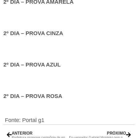
2º DIA – PROVA AMARELA
2º DIA – PROVA CINZA
2º DIA – PROVA AZUL
2º DIA – PROVA ROSA
Fonte: Portal g1
ANTERIOR
PRÓXIMO
Prefeitura promove cerimônia de encerramento dos Jogos Estudantis de Rio Bonito; veja a classificação por esporte
Ex-vereador Gabriel Monteiro tem nova prisão decretada; ele é acusado de violação e assédio sexual