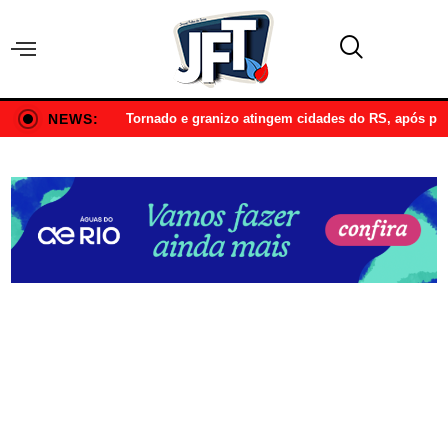
NEWS:
Tornado e granizo atingem cidades do RS, após p