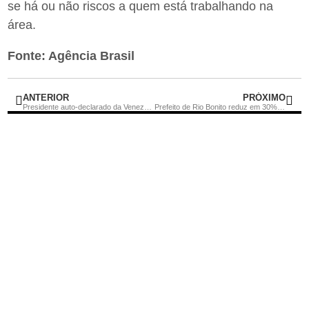
se há ou não riscos a quem está trabalhando na
área.
Fonte: Agência Brasil
ANTERIOR
PRÓXIMO
Presidente auto-declarado da Venezuela teria pedido ajuda ao Brasil, afirma Mourão
Prefeito de Rio Bonito reduz em 30% o número de secretarias com objetivo de conter gastos