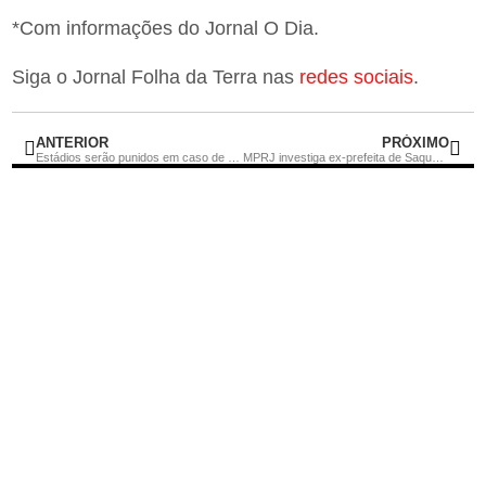
*Com informações do Jornal O Dia.
Siga o Jornal Folha da Terra nas
redes sociais
.
ANTERIOR
PRÓXIMO
Estádios serão punidos em caso de descriminação contra mulheres
MPRJ investiga ex-prefeita de Saquarema por supostos crimes na gestão da cidade