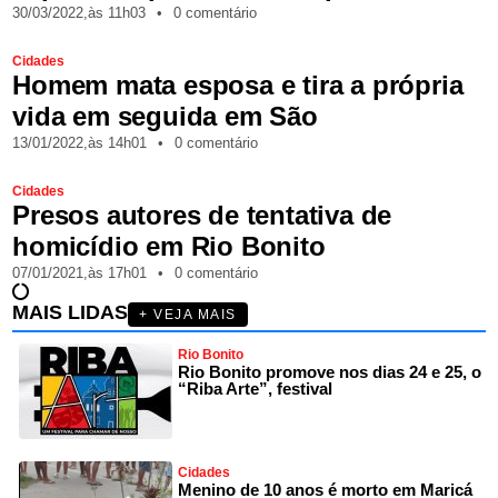
30/03/2022,
às
11h03
•
0 comentário
Cidades
Homem mata esposa e tira a própria
vida em seguida em São
13/01/2022,
às
14h01
•
0 comentário
Cidades
Presos autores de tentativa de
homicídio em Rio Bonito
07/01/2021,
às
17h01
•
0 comentário
MAIS LIDAS
+ VEJA MAIS
Rio Bonito
Rio Bonito promove nos dias 24 e 25, o
“Riba Arte”, festival
Cidades
Menino de 10 anos é morto em Maricá