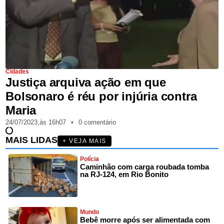
Cidades
Justiça arquiva ação em que
Bolsonaro é réu por injúria contra
Maria
24/07/2023,
às
16h07
•
0 comentário
MAIS LIDAS
+ VEJA MAIS
Polícia
Caminhão com carga roubada tomba
na RJ-124, em Rio Bonito
Mundo
Bebê morre após ser alimentada com