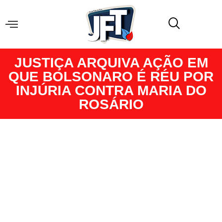
JUSTIÇA ARQUIVA AÇÃO EM
QUE BOLSONARO É RÉU POR
INJÚRIA CONTRA MARIA DO
ROSÁRIO