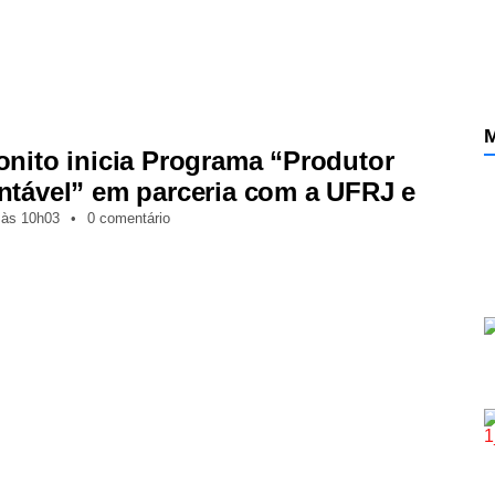
M
onito inicia Programa “Produtor
ntável” em parceria com a UFRJ e
,
às
10h03
•
0 comentário