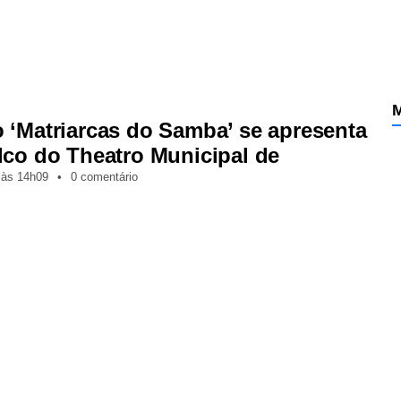
M
 ‘Matriarcas do Samba’ se apresenta
lco do Theatro Municipal de
,
às
14h09
•
0 comentário