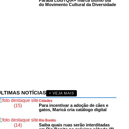
Parada LGBTQIA+ marca último dia
do Movimento Cultural da Diversidade
ÚLTIMAS NOTÍCIAS
+ VEJA MAIS
Cidades
Para incentivar a adoção de cães e
gatos, Maricá cria catálogo digital
Rio Bonito
Saiba quais ruas serão interditadas