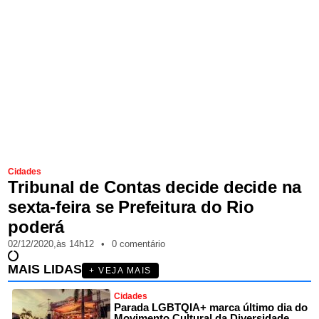
Cidades
Tribunal de Contas decide decide na
sexta-feira se Prefeitura do Rio
poderá
02/12/2020,
às
14h12
•
0 comentário
MAIS LIDAS
+ VEJA MAIS
Cidades
Parada LGBTQIA+ marca último dia do
Movimento Cultural da Diversidade