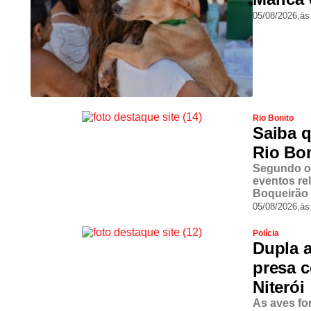
05/08/2026,
às
Rio Bonito
Saiba q
Rio Bon
Segundo o 
eventos re
Boqueirão 
05/08/2026,
às
Polícia
Dupla a
presa c
Niterói
As aves fo