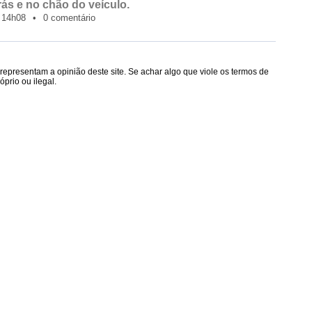
rás e no chão do veículo.
14h08
•
0 comentário
epresentam a opinião deste site. Se achar algo que viole os termos de
prio ou ilegal.