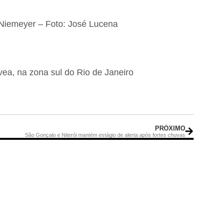
 Niemeyer – Foto: José Lucena
vea, na zona sul do Rio de Janeiro
PRÓXIMO
São Gonçalo e Niterói mantém estágio de alerta após fortes chuvas