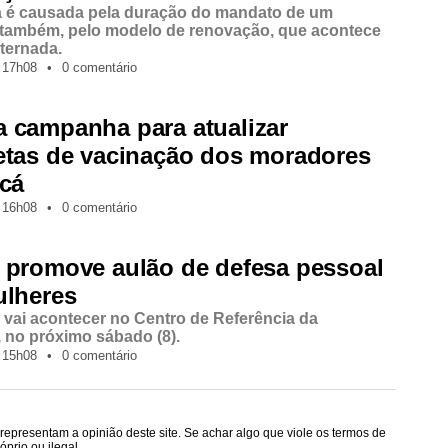
a é causada pela duração do mandato de um
 também, pelo modelo de renovação, que acontece
lternada.
17h08
•
0 comentário
 campanha para atualizar
etas de vacinação dos moradores
icá
16h08
•
0 comentário
 promove aulão de defesa pessoal
ulheres
e vai acontecer no Centro de Referência da
 no próximo sábado (8).
15h08
•
0 comentário
epresentam a opinião deste site. Se achar algo que viole os termos de
prio ou ilegal.