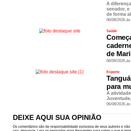
A diferenç
senador, e
de forma a
06/08/2026,
às
Saúde
Começa
cadern
de Mar
06/08/2026,
às
Esporte
Tanguá
para m
A atividad
Juventude,
06/08/2026,
às
DEIXE AQUI SUA OPINIÃO
Os comentários são de responsabilidade exclusiva de seus autores e não r
uso, denuncie. Leia as perguntas mais frequentes para saber o que é impró