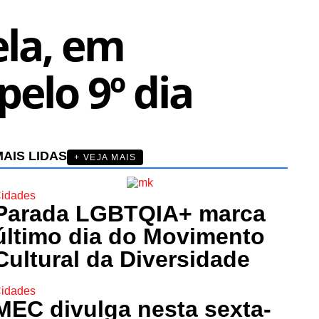
ela, em
elo 9º dia
AIS LIDAS
+ VEJA MAIS
idades
Parada LGBTQIA+ marca
último dia do Movimento
Cultural da Diversidade
idades
MEC divulga nesta sexta-