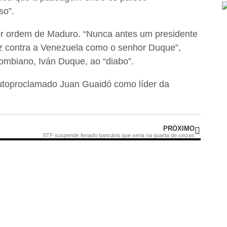
so”.
or ordem de Maduro. “Nunca antes um presidente
fez contra a Venezuela como o senhor Duque”,
ombiano, Iván Duque, ao “diabo”.
utoproclamado Juan Guaidó como líder da
PRÓXIMO
STF suspende feriado bancário que seria na quarta de cinzas