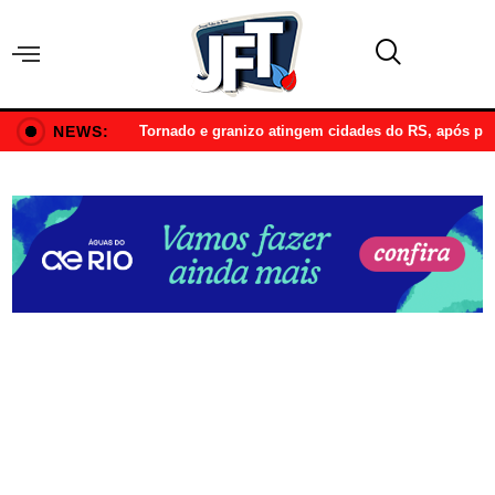
NEWS:
Tornado e granizo atingem cidades do RS, após p