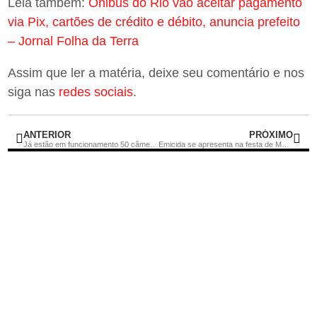
Leia também:
Ônibus do Rio vão aceitar pagamento
via Pix, cartões de crédito e débito, anuncia prefeito
– Jornal Folha da Terra
Assim que ler a matéria, deixe seu comentário e nos
siga nas
redes sociais
.
ANTERIOR
PRÓXIMO
Já estão em funcionamento 50 câmeras do Centro de Monitoramento de Rio Bonito
Emicida se apresenta na festa de Maricá e faz homenagem a Racionais MCs