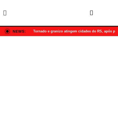
NEWS:
Tornado e granizo atingem cidades do RS, após p