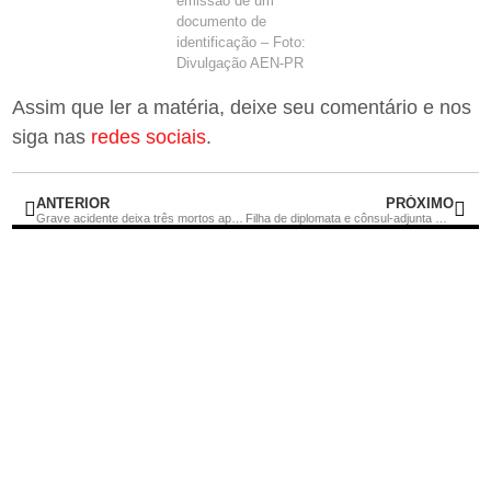
emissão de um
documento de
identificação – Foto:
Divulgação AEN-PR
Assim que ler a matéria, deixe seu comentário e nos
siga nas
redes sociais
.
ANTERIOR
PRÓXIMO
Grave acidente deixa três mortos após caminhão perder o controle em Nova Friburgo
Filha de diplomata e cônsul-adjunta morre após atropelamento em Ipanema