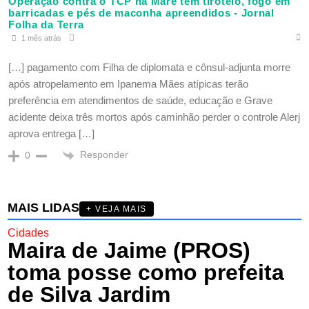
Operação contra o TCP na Maré tem tiroteio, fogo em
barricadas e pés de maconha apreendidos - Jornal
Folha da Terra
1 mês atrás
[…] pagamento com Filha de diplomata e cônsul-adjunta morre
após atropelamento em Ipanema Mães atípicas terão
preferência em atendimentos de saúde, educação e Grave
acidente deixa três mortos após caminhão perder o controle Alerj
aprova entrega […]
Responder
0
MAIS LIDAS
+ VEJA MAIS
Cidades
Maira de Jaime (PROS)
toma posse como prefeita
de Silva Jardim