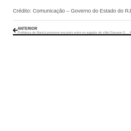
Crédito: Comunicação – Governo do Estado do R
ANTERIOR
Prefeitura de Maricá promove encontro entre ex-jogador de vôlei Giovane Gávio e alunos de projeto municipal