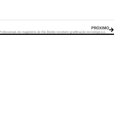
J
PRÓXIMO
Profissionais do magistério de Rio Bonito recebem gratificação tecnológica para atenuar efeitos da pandemia