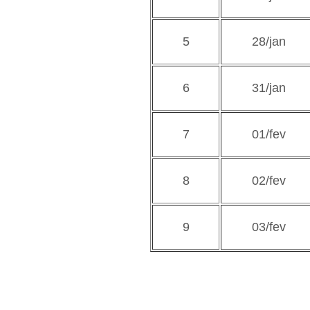
5
28/jan
6
31/jan
7
01/fev
8
02/fev
9
03/fev