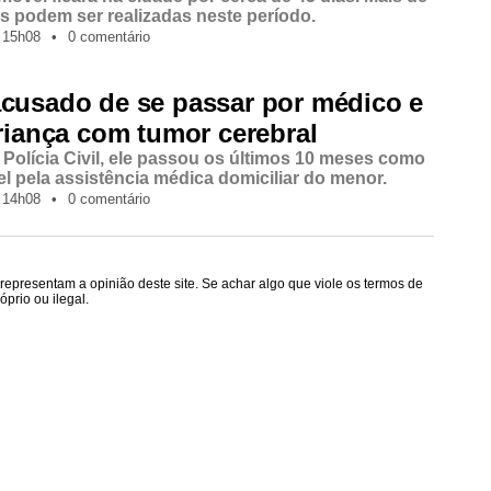
as podem ser realizadas neste período.
15h08
•
0 comentário
acusado de se passar por médico e
criança com tumor cerebral
Polícia Civil, ele passou os últimos 10 meses como
l pela assistência médica domiciliar do menor.
14h08
•
0 comentário
epresentam a opinião deste site. Se achar algo que viole os termos de
prio ou ilegal.