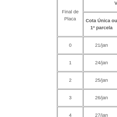
Final de
Placa
Cota Única o
1ª parcela
0
21/jan
1
24/jan
2
25/jan
3
26/jan
4
27/jan