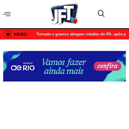
NEWS:
Tornado e granizo atingem cidades do RS, após p