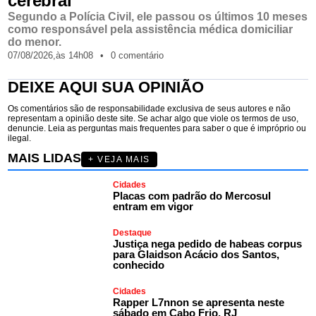
cerebral
Segundo a Polícia Civil, ele passou os últimos 10 meses
como responsável pela assistência médica domiciliar
do menor.
07/08/2026,
às
14h08
•
0 comentário
DEIXE AQUI SUA OPINIÃO
Os comentários são de responsabilidade exclusiva de seus autores e não
representam a opinião deste site. Se achar algo que viole os termos de uso,
denuncie. Leia as perguntas mais frequentes para saber o que é impróprio ou
ilegal.
MAIS LIDAS
+ VEJA MAIS
Cidades
Placas com padrão do Mercosul
entram em vigor
Destaque
Justiça nega pedido de habeas corpus
para Glaidson Acácio dos Santos,
conhecido
Cidades
Rapper L7nnon se apresenta neste
sábado em Cabo Frio, RJ