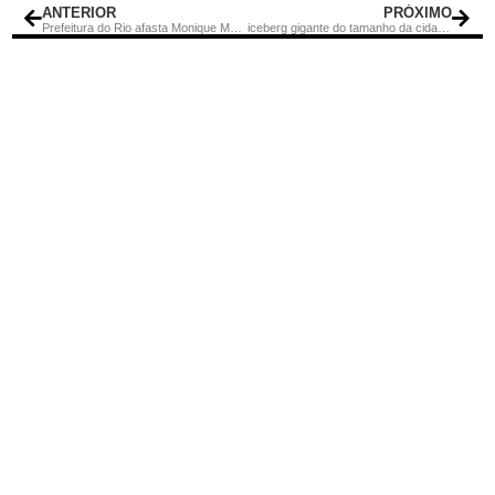
ANTERIOR
PRÓXIMO
Prefeitura do Rio afasta Monique Medeiros e apura irregularidades
iceberg gigante do tamanho da cidade de SP se desprende da Antártica