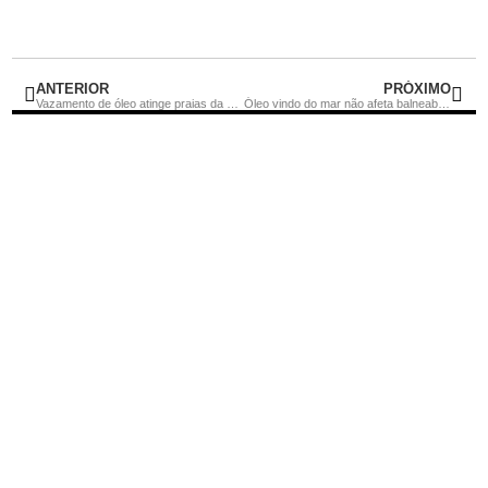
ANTERIOR
PRÓXIMO
Vazamento de óleo atinge praias da Região dos Lagos
Óleo vindo do mar não afeta balneabilidade das praias de Cabo Frio