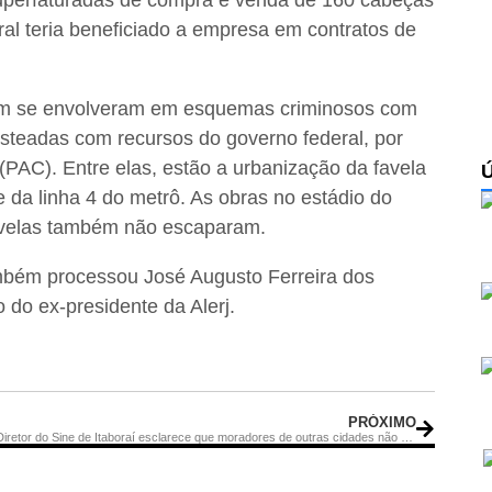
uperfaturadas de compra e venda de 160 cabeças
al teria beneficiado a empresa em contratos de
bém se envolveram em esquemas criminosos com
steadas com recursos do governo federal, por
PAC). Entre elas, estão a urbanização da favela
 da linha 4 do metrô. As obras no estádio do
velas também não escaparam.
também processou José Augusto Ferreira dos
 do ex-presidente da Alerj.
PRÓXIMO
Diretor do Sine de Itaboraí esclarece que moradores de outras cidades não precisam lotar unidade