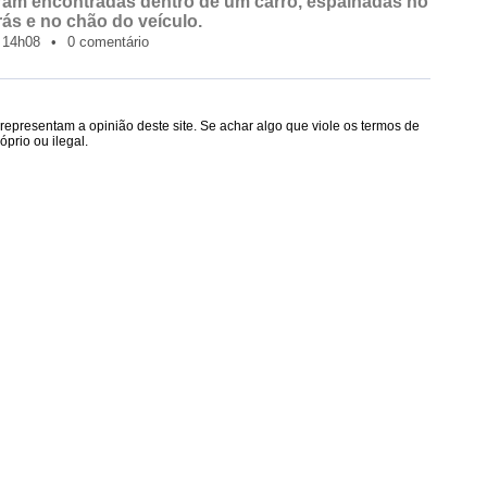
ram encontradas dentro de um carro, espalhadas no
rás e no chão do veículo.
14h08
•
0 comentário
epresentam a opinião deste site. Se achar algo que viole os termos de
prio ou ilegal.