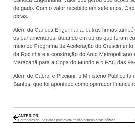
Carioca Engenharia, valor que gerou operações s
de gado. Com o valor recebido em sete anos, Cabr
obras.
Além da Carioca Engenharia, outras firmas tam
os parlamentares, atuando em obras que foram cu
meio do Programa de Aceleração do Crescimento (
da Rocinha e a construção do Arco Metropolitano e
Maracanã para a Copa do Mundo e o PAC das Fa
Além de Cabral e Picciani, o Ministério Público 
Santos, que foi apontado como operador financeiro
ANTERIOR
Corredores de Rio Bonito promovem treinão noturno neste sábado