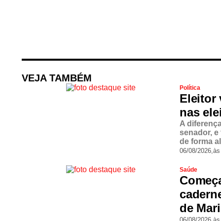
VEJA TAMBÉM
Política
Eleitor
nas ele
A diferenç
senador, e
de forma a
06/08/2026,
às
Saúde
Começa
cadern
de Mar
06/08/2026,
às