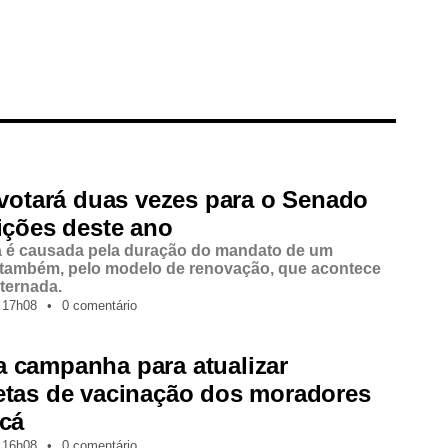
 votará duas vezes para o Senado
ições deste ano
a é causada pela duração do mandato de um
 também, pelo modelo de renovação, que acontece
lternada.
17h08
•
0 comentário
 campanha para atualizar
etas de vacinação dos moradores
icá
16h08
•
0 comentário