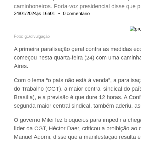
caminhoneiros. Porta-voz presidencial disse que p
24/01/2024,
às
16h01
•
0 comentário
Foto: g1/divulgação
A primeira paralisação geral contra as medidas ec
começou nesta quarta-feira (24) com uma caminh
Aires.
Com o lema “o país não está à venda”, a paralisa
do Trabalho (CGT), a maior central sindical do paí
Brasília), e a previsão é que dure 12 horas. A Co
segunda maior central sindical, também aderiu, a
O governo Milei fez bloqueios para impedir a che
líder da CGT, Héctor Daer, criticou a proibição ao 
Manuel Adorni, disse que a manifestação resulta e