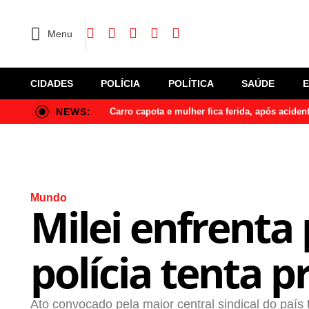
Menu
CIDADES
POLÍCIA
POLÍTICA
SAÚDE
NEWS:
Carro capota e mulher fica ferida, após acide
Mundo
Milei enfrenta 
polícia tenta p
Ato convocado pela maior central sindical do país