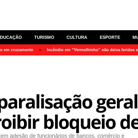
EDUCAÇÃO
TURISMO
CULTURA
ESPORTE
M
nte em cruzamento
Incêndio em “Vermelhinho” não deixa feridos 
paralisação gera
roibir bloqueio de
 tem adesão de funcionários de bancos, comércio e