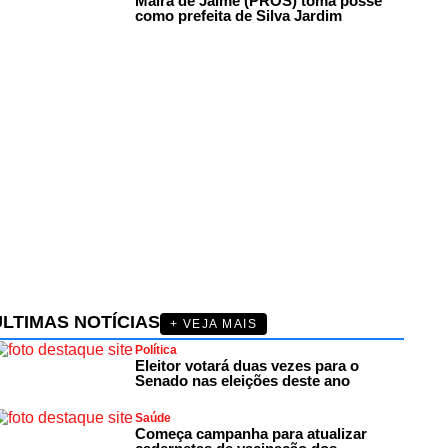
Maira de Jaime (PROS) toma posse
como prefeita de Silva Jardim
ÚLTIMAS NOTÍCIAS
+ VEJA MAIS
Política
Eleitor votará duas vezes para o
Senado nas eleições deste ano
Saúde
Começa campanha para atualizar