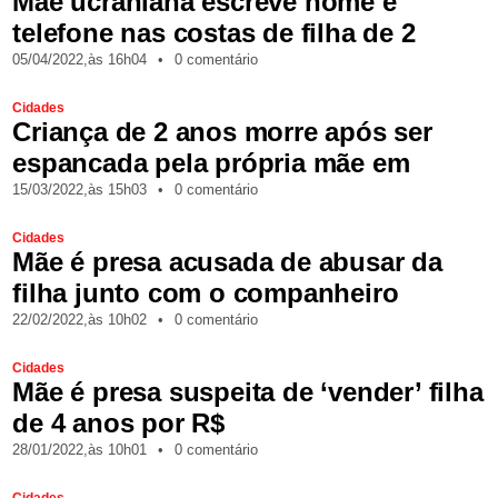
Mãe ucraniana escreve nome e
telefone nas costas de filha de 2
05/04/2022,
às
16h04
•
0 comentário
Cidades
Criança de 2 anos morre após ser
espancada pela própria mãe em
15/03/2022,
às
15h03
•
0 comentário
Cidades
Mãe é presa acusada de abusar da
filha junto com o companheiro
22/02/2022,
às
10h02
•
0 comentário
Cidades
Mãe é presa suspeita de ‘vender’ filha
de 4 anos por R$
28/01/2022,
às
10h01
•
0 comentário
Cidades