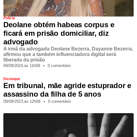
Polícia
Deolane obtém habeas corpus e
ficará em prisão domiciliar, diz
advogado
A irmã da advogada Deolane Bezerra, Dayanne Bezerra,
afirmou que a também influenciadora digital será
liberada da prisão
09/09/2024,
às
11h09
•
0 comentário
Destaque
Em tribunal, mãe agride estuprador e
assassino da filha de 5 anos
08/09/2023,
às
12h09
•
0 comentário