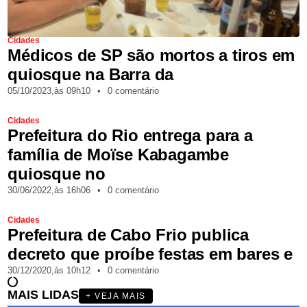
Cidades
Médicos de SP são mortos a tiros em
quiosque na Barra da
05/10/2023,
às
09h10
•
0 comentário
Cidades
Prefeitura do Rio entrega para a
família de Moïse Kabagambe
quiosque no
30/06/2022,
às
16h06
•
0 comentário
Cidades
Prefeitura de Cabo Frio publica
decreto que proíbe festas em bares e
30/12/2020,
às
10h12
•
0 comentário
MAIS LIDAS
+ VEJA MAIS