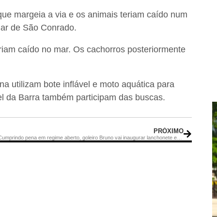
que margeia a via e os animais teriam caído num
 mar de São Conrado.
eriam caído no mar. Os cachorros posteriormente
utilizam bote inflável e moto aquática para
el da Barra também participam das buscas.
PRÓXIMO
Cumprindo pena em regime aberto, goleiro Bruno vai inaugurar lanchonete em São Pedro da Aldeia