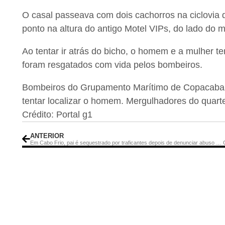
O casal passeava com dois cachorros na ciclovia 
ponto na altura do antigo Motel VIPs, do lado do
Ao tentar ir atrás do bicho, o homem e a mulher t
foram resgatados com vida pelos bombeiros.
Bombeiros do Grupamento Marítimo de Copacabana 
tentar localizar o homem. Mergulhadores do quart
Crédito: Portal g1
ANTERIOR
Em Cabo Frio, pai é sequestrado por traficantes depois de denunciar abuso sofrido pela filha de 5 anos