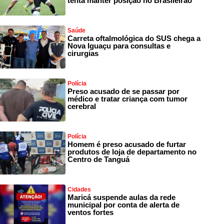
tenta manter posição no Brasileirão
Saúde
Carreta oftalmológica do SUS chega a
Nova Iguaçu para consultas e
cirurgias
Polícia
Preso acusado de se passar por
médico e tratar criança com tumor
cerebral
Polícia
Homem é preso acusado de furtar
produtos de loja de departamento no
Centro de Tanguá
Cidades
Maricá suspende aulas da rede
municipal por conta de alerta de
ventos fortes