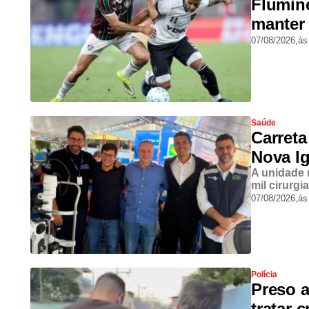
Flumine
manter 
07/08/2026,
às
Saúde
Carreta
Nova Ig
A unidade 
mil cirurgi
07/08/2026,
às
Polícia
Preso 
tratar 