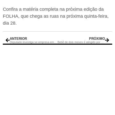
Confira a matéria completa na próxima edição da
FOLHA, que chega as ruas na próxima quinta-feira,
dia 28.
ANTERIOR
PRÓXIMO
Deputado investiga se empresa em Rio Bonito foi usada como laranja, através da Lei Rouanet
Bebê de dois meses é atingido por árvore durante temporal no Rio