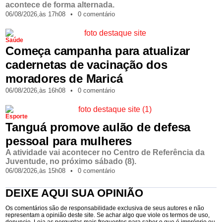
acontece de forma alternada.
06/08/2026,
às
17h08
•
0 comentário
Saúde
Começa campanha para atualizar
cadernetas de vacinação dos
moradores de Maricá
06/08/2026,
às
16h08
•
0 comentário
Esporte
Tanguá promove aulão de defesa
pessoal para mulheres
A atividade vai acontecer no Centro de Referência da
Juventude, no próximo sábado (8).
06/08/2026,
às
15h08
•
0 comentário
DEIXE AQUI SUA OPINIÃO
Os comentários são de responsabilidade exclusiva de seus autores e não
representam a opinião deste site. Se achar algo que viole os termos de uso,
denuncie. Leia as perguntas mais frequentes para saber o que é impróprio ou