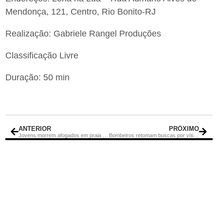
Mendonça, 121, Centro, Rio Bonito-RJ
Realização: Gabriele Rangel Produções
Classificação Livre
Duração: 50 min
ANTERIOR
PRÓXIMO
Jovens morrem afogados em praia de Cabo Frio, RJ
Bombeiros retomam buscas por vítimas de cabeça d’água que atingiu Capitólio (MG)