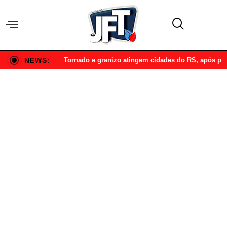
NEWS:
Tornado e granizo atingem cidades do RS, após p