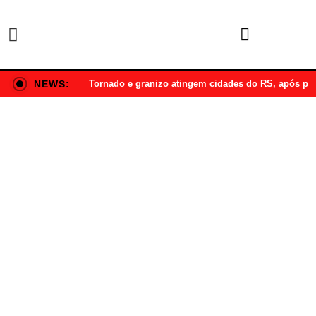
NEWS:
Tornado e granizo atingem cidades do RS, após p